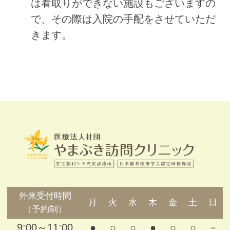
は看取りができない施設もございますの
で、その際は入院の手配をさせていただ
きます。
外来受付時間
月
火
水
木
金
土
日
（予約制）
9:00～11:00
●
○
○
●
○
○
－