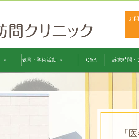
やまぶき訪問クリ
お問
連
教育・学術活動
Q&A
診療時間・
「医