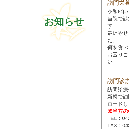
訪問栄
令和6年
当院で診
お知らせ
す。
最近やせ
た、
何を食べ
お困りご
い。
訪問診
訪問診療
新規で訪
ロードし
※当方の
TEL：043
FAX：043