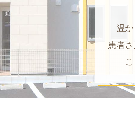
温か
患者さ
こ