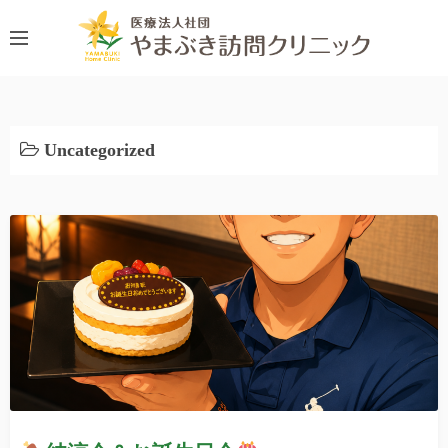
コ
ン
テ
ン
ツ
へ
Uncategorized
ス
キ
ッ
プ