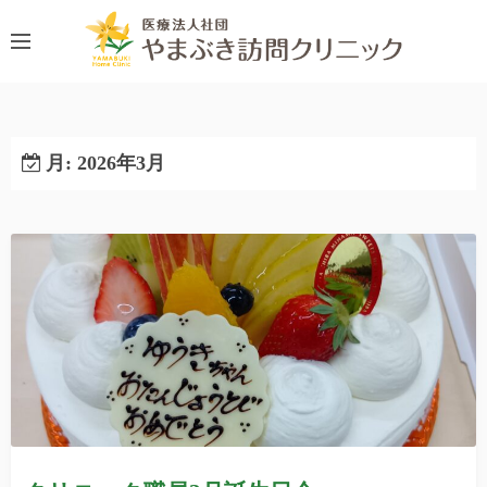
コ
ン
テ
ン
ツ
へ
月:
2026年3月
ス
キ
ッ
プ