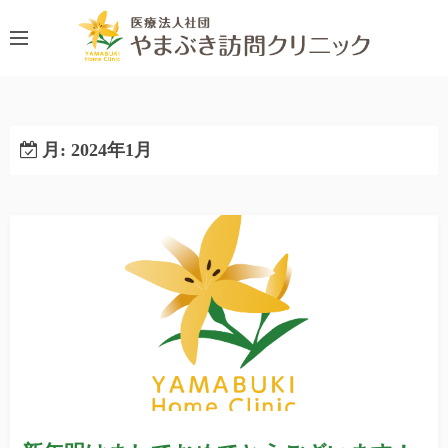
コ
ン
テ
ン
ツ
へ
月:
2024年1月
ス
キ
ッ
プ