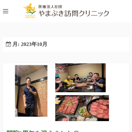
コ
ン
テ
ン
ツ
へ
月:
2023年10月
ス
キ
ッ
プ