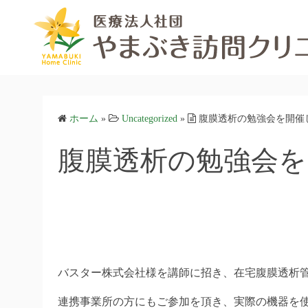
コ
ン
テ
ン
ツ
へ
ス
ホーム
»
Uncategorized
»
腹膜透析の勉強会を開催
キ
ッ
腹膜透析の勉強会を
プ
バスター株式会社様を講師に招き、在宅腹膜透析
連携事業所の方にもご参加を頂き、実際の機器を