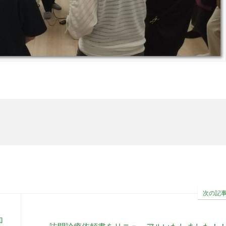
次の記
加