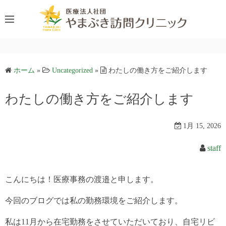
コ
ン
テ
ン
ツ
ホーム
»
Uncategorized
»
わたしの働き方をご紹介します
へ
ス
わたしの働き方をご紹介します
キ
ッ
プ
1月 15, 2026
staff
こんにちは！医療事務の渡邉と申します。
今回のブログでは私の勤務環境をご紹介します。
私は11月から在宅勤務をさせていただいており、自宅リビ